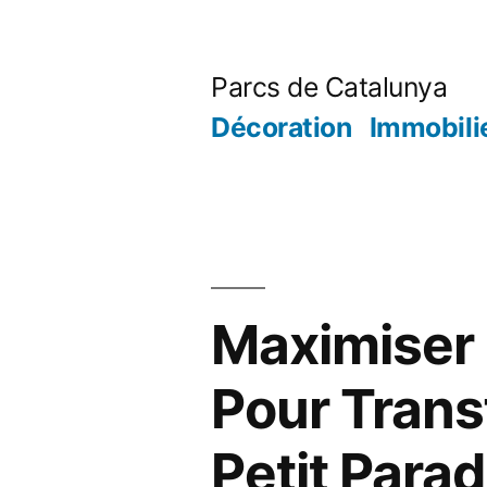
Aller
au
Parcs de Catalunya
contenu
Décoration
Immobili
Maximiser 
Pour Trans
Petit Parad