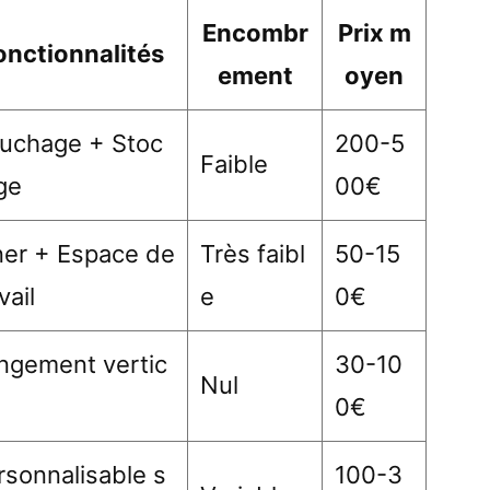
Encombr
Prix m
onctionnalités
ement
oyen
uchage + Stoc
200-5
Faible
ge
00€
ner + Espace de
Très faibl
50-15
vail
e
0€
ngement vertic
30-10
Nul
0€
rsonnalisable s
100-3