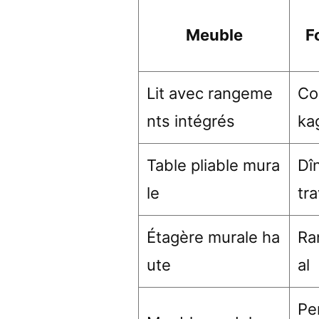
Meuble
F
Lit avec rangeme
Co
nts intégrés
ka
Table pliable mura
Dî
le
tra
Étagère murale ha
Ra
ute
al
Pe