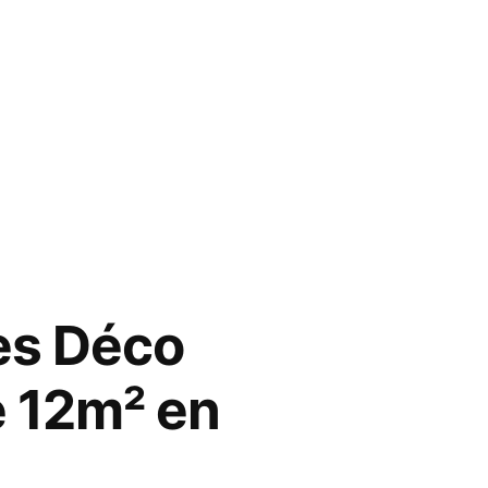
es Déco
e 12m² en