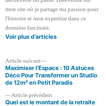
découverte du passé. Bienvenue sur
mon site où je partage ma passion pour
l'histoire et mon expertise dans ce
domaine fascinant.
Voir plus d’articles
Article
Article suivant
suivant :
Maximiser l’Espace : 10 Astuces
Navigation
Déco Pour Transformer un Studio
de
de 12m² en Petit Paradis
l’article
Article
Article précédent
précédent :
Quel est le montant de la retraite