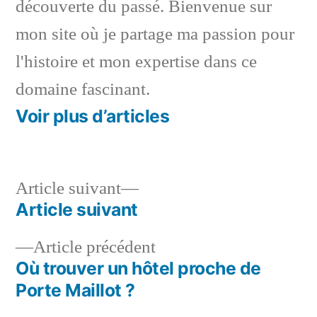
découverte du passé. Bienvenue sur
mon site où je partage ma passion pour
l'histoire et mon expertise dans ce
domaine fascinant.
Voir plus d’articles
Article
Article suivant
suivant :
Article suivant
Navigation
Article
Article précédent
de
précédent :
Où trouver un hôtel proche de
l’article
Porte Maillot ?