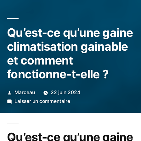
Qu’est-ce qu’une gaine
climatisation gainable
et comment
fonctionne-t-elle ?
Publié
Marceau
22 juin 2024
par
sur
Laisser un commentaire
Qu’est-
ce
qu’une
Qu’est-ce qu’une gaine
gaine