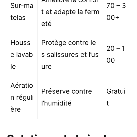
Sur-ma
70 – 3
t et adapte la ferm
telas
00+
eté
Houss
Protège contre le
20 – 1
e lavab
s salissures et l’us
00
le
ure
Aératio
Préserve contre
Gratui
n réguli
l’humidité
t
ère