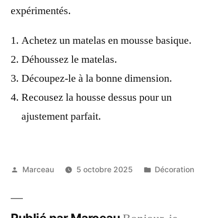
expérimentés.
Achetez un matelas en mousse basique.
Déhoussez le matelas.
Découpez-le à la bonne dimension.
Recousez la housse dessus pour un
ajustement parfait.
Publié
Publié
Marceau
5 octobre 2025
Décoration
par
dans
Publié par Marceau