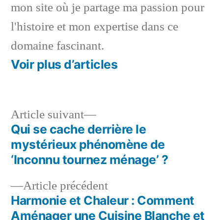
mon site où je partage ma passion pour
l'histoire et mon expertise dans ce
domaine fascinant.
Voir plus d’articles
Article
Article suivant
suivant :
Qui se cache derrière le
Navigation
mystérieux phénomène de
de
‘Inconnu tournez ménage’ ?
l’article
Article
Article précédent
précédent :
Harmonie et Chaleur : Comment
Aménager une Cuisine Blanche et