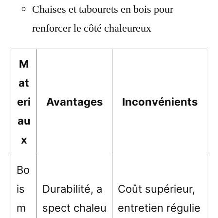
Chaises et tabourets en bois pour
renforcer le côté chaleureux
M
at
eri
Avantages
Inconvénients
au
x
Bo
is
Durabilité, a
Coût supérieur,
m
spect chaleu
entretien régulie