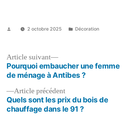
Publié
Publié
2 octobre 2025
Décoration
par
dans
Article
Article suivant
suivant :
Pourquoi embaucher une femme
Navigation
de ménage à Antibes ?
de
Article
Article précédent
l’article
précédent :
Quels sont les prix du bois de
chauffage dans le 91 ?