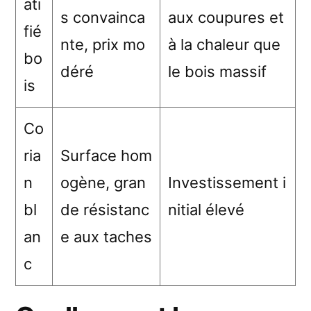
ati
s convainca
aux coupures et
fié
nte, prix mo
à la chaleur que
bo
déré
le bois massif
is
Co
ria
Surface hom
n
ogène, gran
Investissement i
bl
de résistanc
nitial élevé
an
e aux taches
c