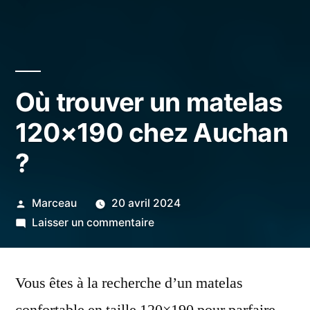
Où trouver un matelas
120×190 chez Auchan
?
Publié
Marceau
20 avril 2024
par
sur
Laisser un commentaire
Où
trouver
Vous êtes à la recherche d’un matelas
un
matelas