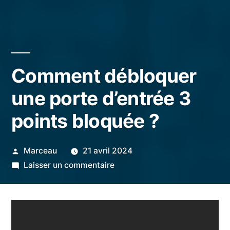
Comment débloquer
une porte d’entrée 3
points bloquée ?
Publié
Marceau
21 avril 2024
par
sur
Laisser un commentaire
Comment
débloquer
une
porte