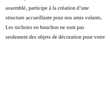
assemblé, participe à la création d’une
structure accueillante pour nos amis volants.
Les nichoirs en bouchon ne sont pas
seulement des objets de décoration pour votre
jardin ; ils sont aussi un véritable refuge pour
les
oiseaux
, qui trouvent là un espace
sécurisé pour nicher et se reposer tout au long
de l’année.
On découvre ainsi que la démarche de créer
un nichoir en
recyclage
peut devenir un acte
éducatif, soulignant l’importance du respect