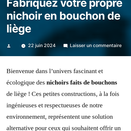
Fabriquez votre propre
nichoir en bouchon de
liège
Publié
sur
22 juin 2024
Laisser un commentaire
par
Créa
Dura
Bienvenue dans l’univers fascinant et
Fab
votr
écologique des
nichoirs faits de bouchons
pro
de liège ! Ces petites constructions, à la fois
nich
en
ingénieuses et respectueuses de notre
bou
environnement, représentent une solution
de
alternative pour ceux qui souhaitent offrir un
lièg