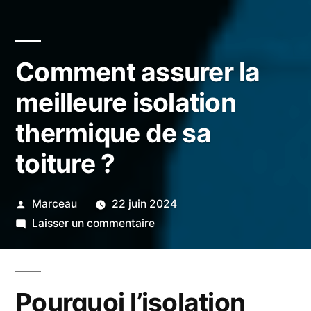
Comment assurer la
meilleure isolation
thermique de sa
toiture ?
Publié
Marceau
22 juin 2024
par
sur
Laisser un commentaire
Comment
assurer
la
Pourquoi l’isolation
meilleure