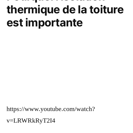
isolation
thermique de la toiture
thermique
est importante
de
sa
toiture
?
https://www.youtube.com/watch?
v=LRWRkRyT2I4