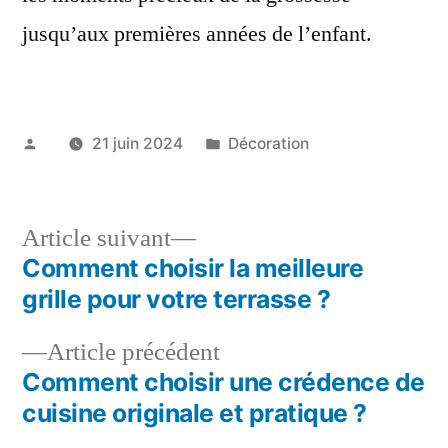
jusqu’aux premières années de l’enfant.
Publié
Publié
21 juin 2024
Décoration
par
dans
Article
Article suivant
suivant :
Comment choisir la meilleure
Navigation
grille pour votre terrasse ?
de
Article
Article précédent
l’article
précédent :
Comment choisir une crédence de
cuisine originale et pratique ?