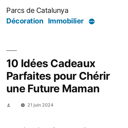
Aller
Parcs de Catalunya
au
Décoration
Immobilier
contenu
10 Idées Cadeaux
Parfaites pour Chérir
une Future Maman
Publié
21 juin 2024
par