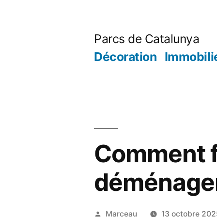
Aller
au
Parcs de Catalunya
contenu
Décoration
Immobili
Comment fa
déménage
Publié
Marceau
13 octobre 202