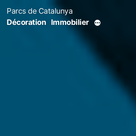
Aller
Parcs de Catalunya
au
Décoration
Immobilier
contenu