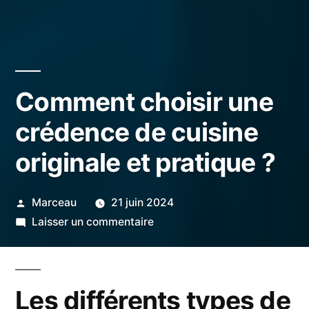
Comment choisir une
crédence de cuisine
originale et pratique ?
Publié
Marceau
21 juin 2024
par
sur
Laisser un commentaire
Comment
choisir
une
Les différents types de
crédence