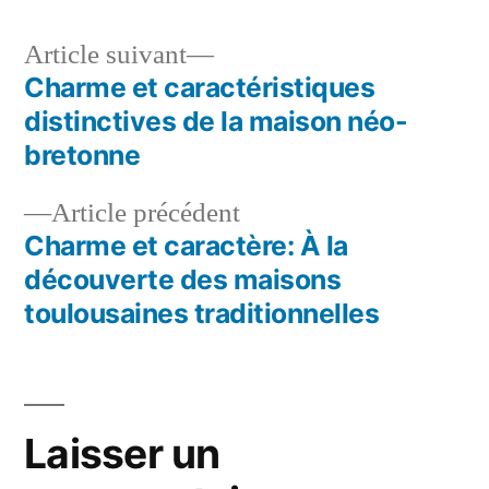
Article
Article suivant
suivant :
Charme et caractéristiques
Navigation
distinctives de la maison néo-
de
bretonne
l’article
Article
Article précédent
précédent :
Charme et caractère: À la
découverte des maisons
toulousaines traditionnelles
Laisser un