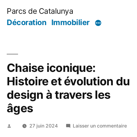
Aller
Parcs de Catalunya
au
Décoration
Immobilier
contenu
Chaise iconique:
Histoire et évolution du
design à travers les
âges
Publié
sur
27 juin 2024
Laisser un commentaire
par
Chai