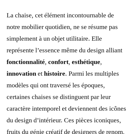
icon
La chaise, cet élément incontournable de
Hist
et
notre mobilier quotidien, ne se résume pas
évol
simplement à un objet utilitaire. Elle
du
desi
représente l’essence même du design alliant
à
fonctionnalité
,
confort
,
esthétique
,
trav
innovation
et
histoire
. Parmi les multiples
les
âge
modèles qui ont traversé les époques,
certaines chaises se distinguent par leur
caractère intemporel et deviennent des icônes
du design d’intérieur. Ces pièces iconiques,
fruits du génie créatif de designers de renom,