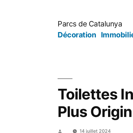
Aller
au
Parcs de Catalunya
contenu
Décoration
Immobili
Toilettes I
Plus Origi
Publié
14 juillet 2024