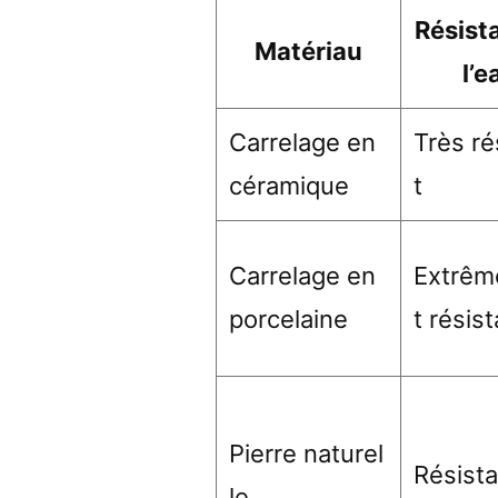
Résist
Matériau
l’e
Carrelage en
Très ré
céramique
t
Carrelage en
Extrê
porcelaine
t résis
Pierre naturel
Résista
le