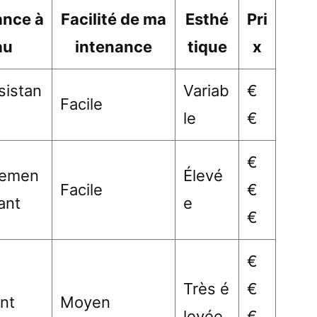
ance à
Facilité de ma
Esthé
Pri
au
intenance
tique
x
sistan
Variab
€
Facile
le
€
€
memen
Élevé
Facile
€
tant
e
€
€
Très é
€
nt
Moyen
levée
€