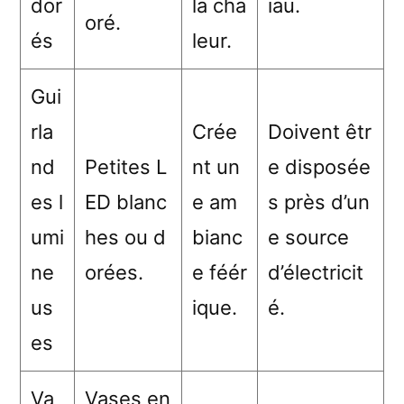
dor
la cha
iau.
oré.
és
leur.
Gui
rla
Crée
Doivent êtr
nd
Petites L
nt un
e disposée
es l
ED blanc
e am
s près d’un
umi
hes ou d
bianc
e source
ne
orées.
e féér
d’électricit
us
ique.
é.
es
Va
Vases en