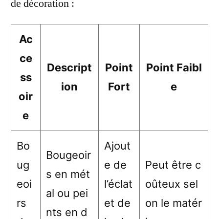
de décoration :
Ac
ce
Descript
Point
Point Faibl
ss
ion
Fort
e
oir
e
Bo
Ajout
Bougeoir
ug
e de
Peut être c
s en mét
eoi
l’éclat
oûteux sel
al ou pei
rs
et de
on le matér
nts en d