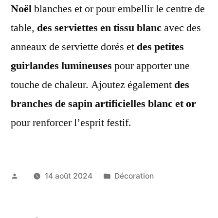
Noël
blanches et or pour embellir le centre de
table,
des serviettes en tissu blanc
avec des
anneaux de serviette dorés et
des petites
guirlandes lumineuses
pour apporter une
touche de chaleur. Ajoutez également
des
branches de sapin artificielles blanc et or
pour renforcer l’esprit festif.
Publié
Publié
14 août 2024
Décoration
par
dans