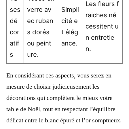
Les fleurs f
ses
verre av
Simpli
raiches né
dé
ec ruban
cité e
cessitent u
cor
s dorés
t élég
n entretie
atif
ou peint
ance.
n.
s
ure.
En considérant ces aspects, vous serez en
mesure de choisir judicieusement les
décorations qui complètent le mieux votre
table de Noël, tout en respectant l’équilibre
délicat entre le blanc épuré et l’or somptueux.