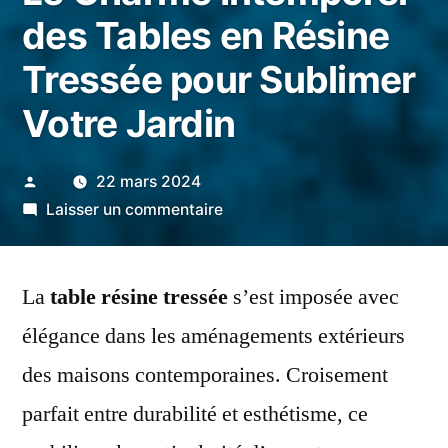
des Tables en Résine
Tressée pour Sublimer
Votre Jardin
Publié
22 mars 2024
par
sur
Laisser un commentaire
Le
Charme
La
table résine tressée
Intemporel
s’est imposée avec
des
élégance dans les aménagements extérieurs
Tables
des maisons contemporaines. Croisement
en
Résine
parfait entre durabilité et esthétisme, ce
Tressée