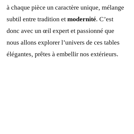
à chaque pièce un caractère unique, mélange
subtil entre tradition et
modernité
. C’est
donc avec un œil expert et passionné que
nous allons explorer l’univers de ces tables
élégantes, prêtes à embellir nos extérieurs.
Avantages de la Table
en Résine Tressée
La
table en résine tressée
se distingue par
plusieurs avantages qui en font un choix