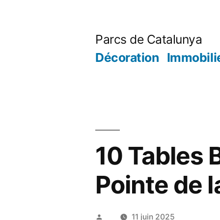
Aller
au
Parcs de Catalunya
contenu
Décoration
Immobili
10 Tables 
Pointe de 
Publié
11 juin 2025