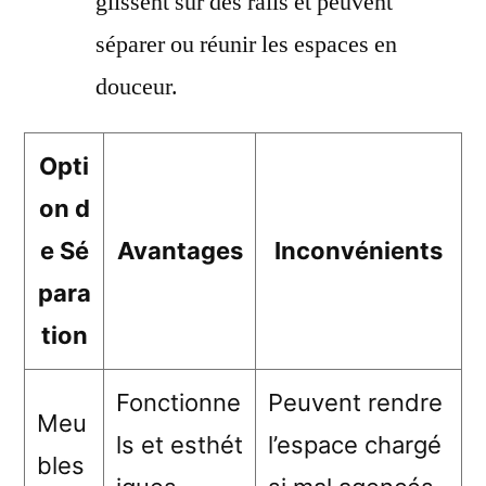
glissent sur des rails et peuvent
séparer ou réunir les espaces en
douceur.
Opti
on d
e Sé
Avantages
Inconvénients
para
tion
Fonctionne
Peuvent rendre
Meu
ls et esthét
l’espace chargé
bles