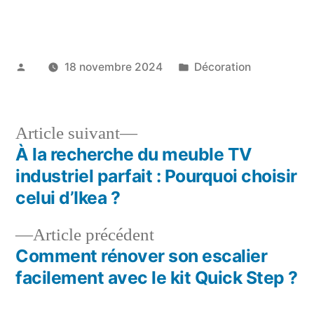
Publié
Publié
18 novembre 2024
Décoration
par
dans
Article
Article suivant
suivant :
À la recherche du meuble TV
Navigation
industriel parfait : Pourquoi choisir
de
celui d’Ikea ?
l’article
Article
Article précédent
précédent :
Comment rénover son escalier
facilement avec le kit Quick Step ?