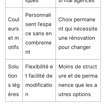
iques
si mal agencés
Personnali
Coul
Choix permane
sent l’espa
eurs
nt qui nécessite
ce sans en
et m
une rénovation
combreme
otifs
pour changer
nt
Solu
Flexibilité e
Moins de struct
tion
t facilité de
ure et de perma
s lég
modificatio
nence que les a
ères
n
utres options