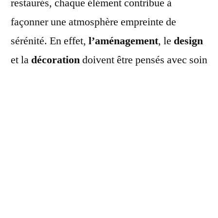
restaurés, chaque élément contribue à
façonner une atmosphère empreinte de
sérénité. En effet,
l’aménagement
, le
design
et la
décoration
doivent être pensés avec soin
pour créer une salle de bains harmonieuse où
il fait bon se ressourcer.
Choix des matériaux
naturels et durables
L’atmosphère d’une
salle de bains campagne
repose sur le choix de matériaux qui évoquent