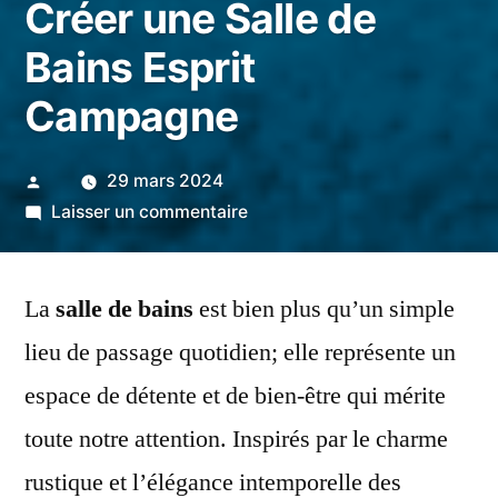
Créer une Salle de
Bains Esprit
Campagne
Publié
29 mars 2024
par
sur
Laisser un commentaire
Charme
Rustique:
La
salle de bains
est bien plus qu’un simple
Créer
une
lieu de passage quotidien; elle représente un
Salle
espace de détente et de bien-être qui mérite
de
Bains
toute notre attention. Inspirés par le charme
Esprit
rustique et l’élégance intemporelle des
Campagne