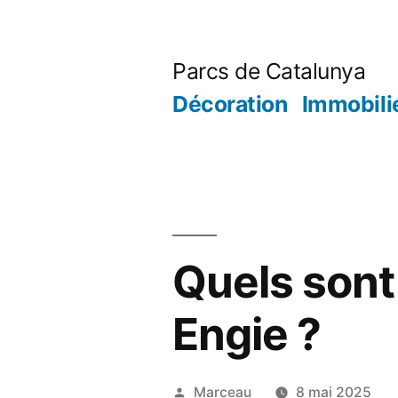
Aller
au
Parcs de Catalunya
contenu
Décoration
Immobili
Quels sont 
Engie ?
Publié
Marceau
8 mai 2025