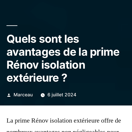
Quels sont les
avantages de la prime
Rénov isolation
extérieure ?
Publié
Marceau
6 juillet 2024
par
La prime Rénov isolation extérieure offre de