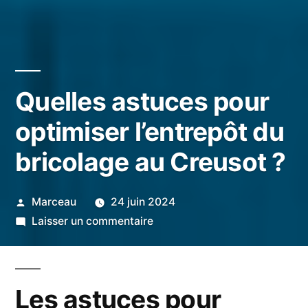
Quelles astuces pour
optimiser l’entrepôt du
bricolage au Creusot ?
Publié
Marceau
24 juin 2024
par
sur
Laisser un commentaire
Quelles
astuces
pour
Les astuces pour
optimiser