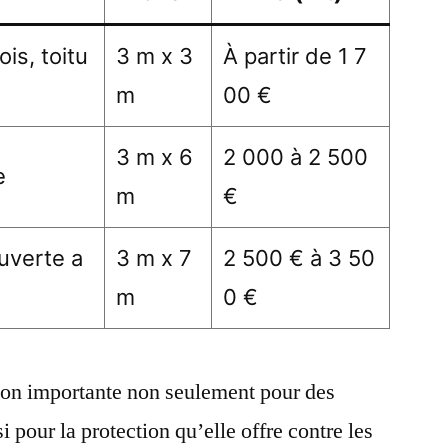
is, toitu
3 m x 3
À partir de 1 7
m
00 €
3 m x 6
2 000 à 2 500
e
m
€
uverte a
3 m x 7
2 500 € à 3 50
m
0 €
tion importante non seulement pour des
i pour la protection qu’elle offre contre les