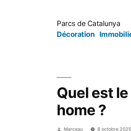
Aller
au
Parcs de Catalunya
contenu
Décoration
Immobili
Quel est le
home ?
Publié
Marceau
8 octobre 202