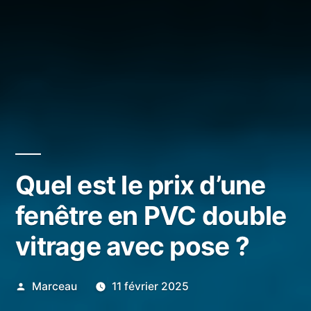
Quel est le prix d’une
fenêtre en PVC double
vitrage avec pose ?
Publié
Marceau
11 février 2025
par