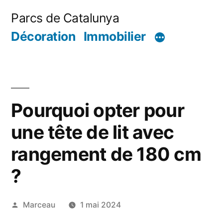
Aller
Parcs de Catalunya
au
Décoration
Immobilier
contenu
Pourquoi opter pour
une tête de lit avec
rangement de 180 cm
?
Publié
Marceau
1 mai 2024
par