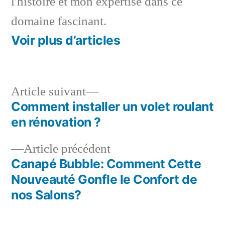
l'histoire et mon expertise dans ce
domaine fascinant.
Voir plus d’articles
Article
Article suivant
suivant :
Comment installer un volet roulant
Navigation
en rénovation ?
de
Article
Article précédent
l’article
précédent :
Canapé Bubble: Comment Cette
Nouveauté Gonfle le Confort de
nos Salons?