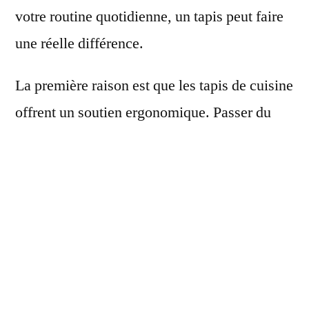
votre routine quotidienne, un tapis peut faire
une réelle différence.
La première raison est que les tapis de cuisine
offrent un soutien ergonomique. Passer du
temps debout sur une surface dure peut créer
une tension dans le bas du dos et les jambes.
Un tapis bien choisi, avec un bon
rembourrage, peut atténuer cette fatigue et
rendre vos
tâches quotidiennes
plus
agréables.