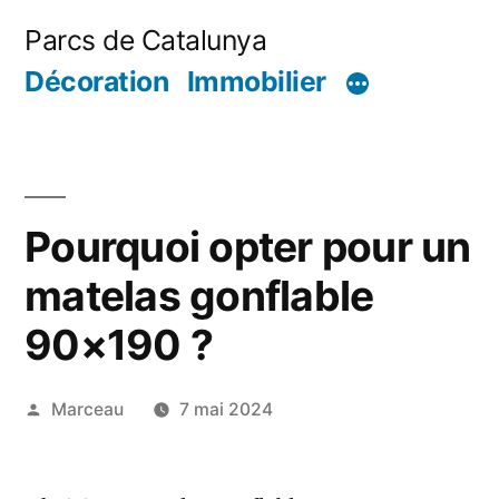
Aller
Parcs de Catalunya
au
Décoration
Immobilier
contenu
Pourquoi opter pour un
matelas gonflable
90×190 ?
Publié
Marceau
7 mai 2024
par