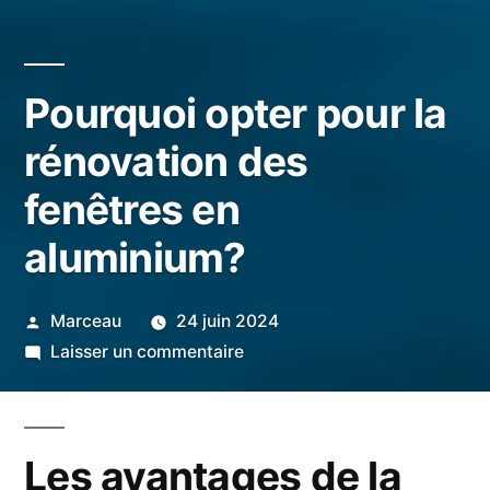
Pourquoi opter pour la
rénovation des
fenêtres en
aluminium?
Publié
Marceau
24 juin 2024
par
sur
Laisser un commentaire
Pourquoi
opter
pour
Les avantages de la
la