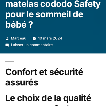
matelas cododo Safety
pour le sommeil de
bébé ?
Publié
Marceau
10 mars 2024
par
sur
Laisser un commentaire
Pourquoi
choisir
le
Confort et sécurité
matelas
cododo
assurés
Safety
pour
Le choix de la qualité
le
sommeil