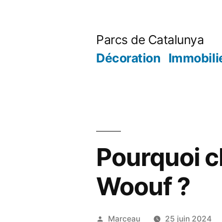
Aller
au
Parcs de Catalunya
contenu
Décoration
Immobili
Pourquoi ch
Woouf ?
Publié
Marceau
25 juin 2024