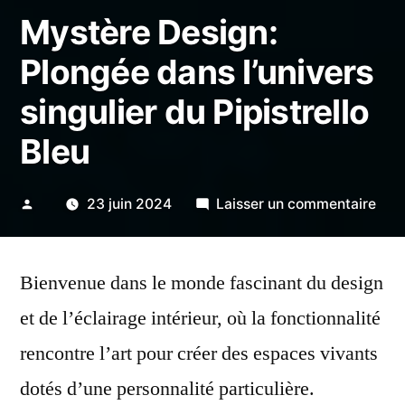
Mystère Design:
Plongée dans l’univers
singulier du Pipistrello
Bleu
Publié
sur
23 juin 2024
Laisser un commentaire
par
Mys
Desi
Bienvenue dans le monde fascinant du design
Plo
dan
et de l’éclairage intérieur, où la fonctionnalité
l’un
rencontre l’art pour créer des espaces vivants
sing
du
dotés d’une personnalité particulière.