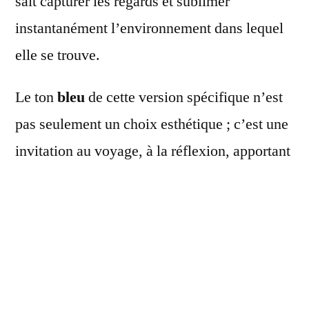
sait capturer les regards et sublimer
instantanément l’environnement dans lequel
elle se trouve.
Le ton
bleu
de cette version spécifique n’est
pas seulement un choix esthétique ; c’est une
invitation au voyage, à la réflexion, apportant
une touche de sérénité dans notre habitat. Elle
déploie ses ailes colorées pour nous offrir un
éclairage qui va au-delà de sa fonction
première. La pipistrello n’est pas une simple
lampe, mais un emblème du
design
moderne