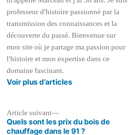
m'appelle Marceau et j'ai 30 ans. Je suis
professeur d'histoire passionné par la
transmission des connaissances et la
découverte du passé. Bienvenue sur
mon site où je partage ma passion pour
l'histoire et mon expertise dans ce
domaine fascinant.
Voir plus d’articles
Article
Article suivant
suivant :
Quels sont les prix du bois de
Navigation
chauffage dans le 91 ?