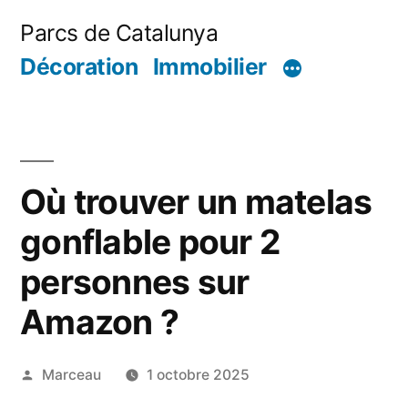
Aller
Parcs de Catalunya
au
Décoration
Immobilier
contenu
Où trouver un matelas
gonflable pour 2
personnes sur
Amazon ?
Publié
Marceau
1 octobre 2025
par