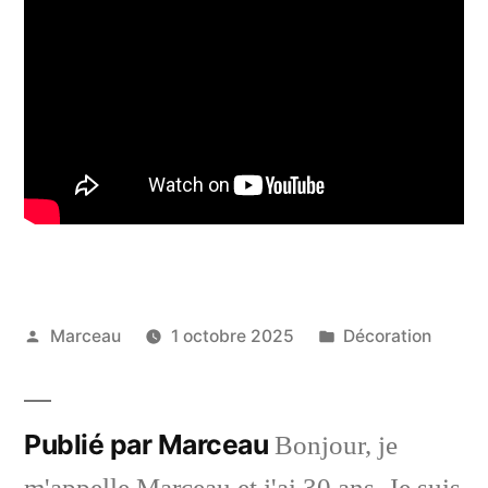
Publié
Publié
Marceau
1 octobre 2025
Décoration
par
dans
Publié par Marceau
Bonjour, je