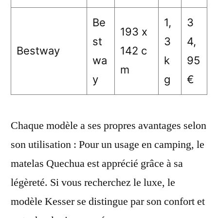
Be
1,
3
193 x
st
3
4,
Bestway
142 c
wa
k
95
m
y
g
€
Chaque modèle a ses propres avantages selon
son utilisation : Pour un usage en camping, le
matelas Quechua est apprécié grâce à sa
légèreté. Si vous recherchez le luxe, le
modèle Kesser se distingue par son confort et