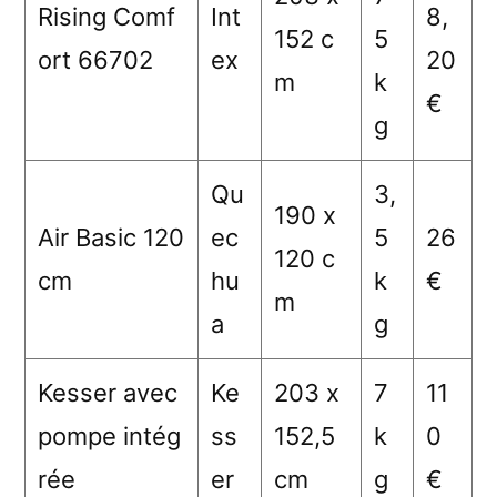
Rising Comf
Int
8,
152 c
5
ort 66702
ex
20
m
k
€
g
Qu
3,
190 x
Air Basic 120
ec
5
26
120 c
cm
hu
k
€
m
a
g
Kesser avec
Ke
203 x
7
11
pompe intég
ss
152,5
k
0
rée
er
cm
g
€