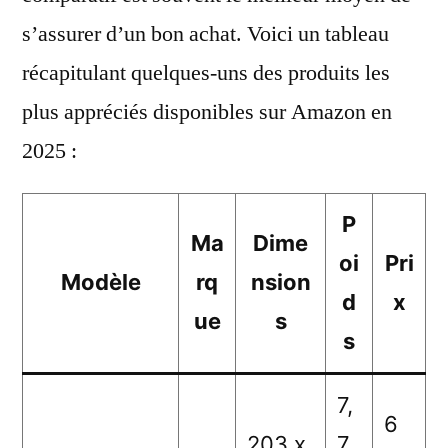
s’assurer d’un bon achat. Voici un tableau
récapitulant quelques-uns des produits les
plus appréciés disponibles sur Amazon en
2025 :
P
Ma
Dime
oi
Pri
Modèle
rq
nsion
d
x
ue
s
s
7,
6
203 x
7