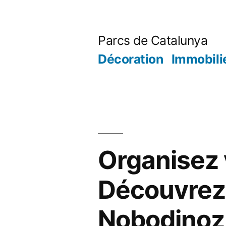
Aller
au
Parcs de Catalunya
contenu
Décoration
Immobili
Organisez 
Découvrez 
Nobodinoz