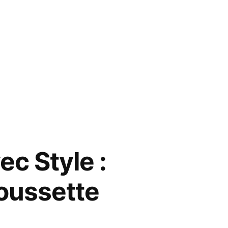
c Style :
poussette