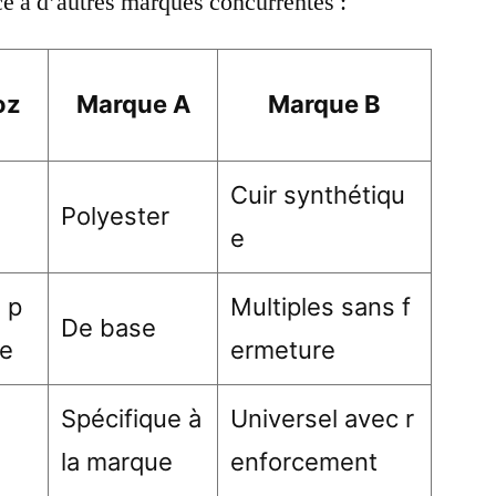
e à d’autres marques concurrentes :
oz
Marque A
Marque B
Cuir synthétiqu
Polyester
e
 p
Multiples sans f
De base
ée
ermeture
Spécifique à
Universel avec r
la marque
enforcement