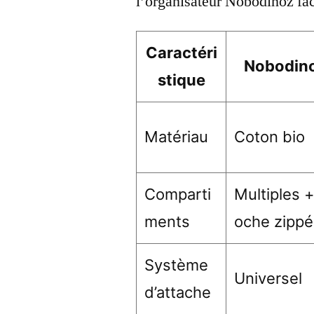
l’organisateur Nobodinoz fac
Caractéri
Nobodin
stique
Matériau
Coton bio
Comparti
Multiples +
ments
oche zipp
Système
Universel
d’attache