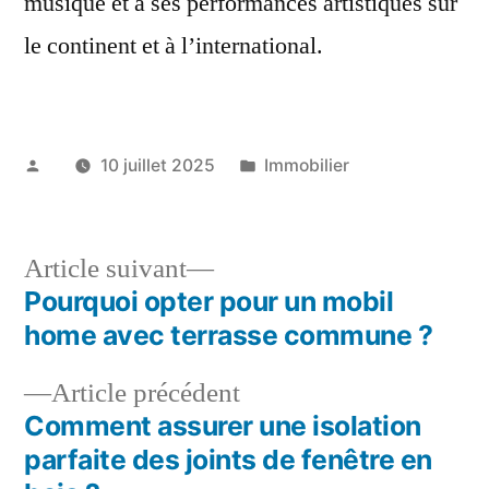
musique et à ses performances artistiques sur
le continent et à l’international.
Publié
Publié
10 juillet 2025
Immobilier
par
dans
Article
Article suivant
suivant :
Pourquoi opter pour un mobil
Navigation
home avec terrasse commune ?
de
Article
Article précédent
l’article
précédent :
Comment assurer une isolation
parfaite des joints de fenêtre en