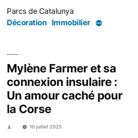
Aller
Parcs de Catalunya
au
Décoration
Immobilier
contenu
Mylène Farmer et sa
connexion insulaire :
Un amour caché pour
la Corse
Publié
10 juillet 2025
par