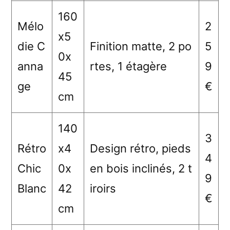
160
Mélo
2
x5
die C
Finition matte, 2 po
5
0x
anna
rtes, 1 étagère
9
45
ge
€
cm
140
3
Rétro
x4
Design rétro, pieds
4
Chic
0x
en bois inclinés, 2 t
9
Blanc
42
iroirs
€
cm