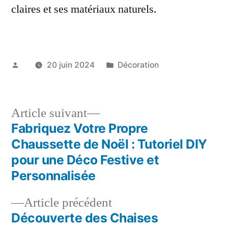
claires et ses matériaux naturels.
Publié
Publié
20 juin 2024
Décoration
par
dans
Article
Article suivant
suivant :
Fabriquez Votre Propre
Navigation
Chaussette de Noël : Tutoriel DIY
de
pour une Déco Festive et
Personnalisée
l’article
Article
Article précédent
précédent :
Découverte des Chaises