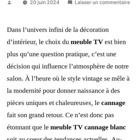
Publié
sur
20 juin 2024
Laisser un commentaire
par
Élé
et
Dans l’univers infini de la décoration
Ten
:
d’intérieur, le choix du
meuble TV
est bien
Le
plus qu’une question pratique, c’est une
Meu
TV
décision qui influence l’atmosphère de notre
Can
salon. À l’heure où le style vintage se mêle à
Bla
la modernité pour donner naissance à des
Tra
Votr
pièces uniques et chaleureuses, le
cannage
Sal
fait son grand retour. Ce n’est donc pas
étonnant que le
meuble TV cannage blanc
soit au coeur des tendances actuelles. Au-