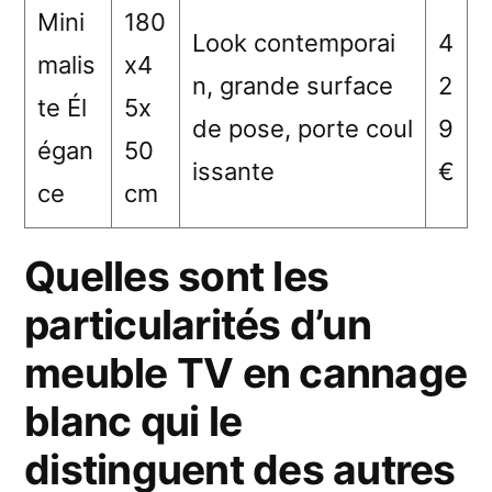
Mini
180
Look contemporai
4
malis
x4
n, grande surface
2
te Él
5x
de pose, porte coul
9
égan
50
issante
€
ce
cm
Quelles sont les
particularités d’un
meuble TV en cannage
blanc qui le
distinguent des autres