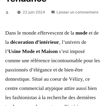
Publié
sur
22 juin 2024
Laisser un commentaire
par
L’Us
Mod
Dans le monde effervescent de la
mode
et de
et
Mai
la
décoration d’intérieur
, l’univers de
:
l’
Usine Mode et Maison
s’est imposé
Avis
d’Ex
comme une référence incontournable pour les
sur
passionnés d’élégance et de bien-être
le
domestique. Situé au coeur de Vélizy, ce
Tem
du
centre commercial atypique attire aussi bien
Sho
les fashionistas à la recherche des dernières
pou
la