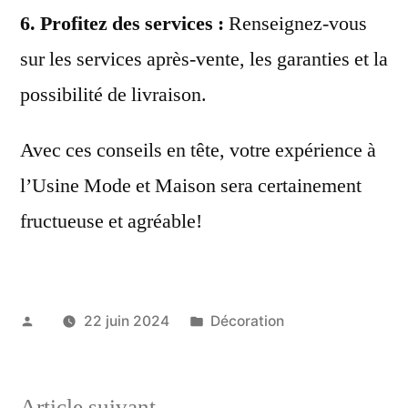
6.
Profitez des services
:
Renseignez-vous
sur les services après-vente, les garanties et la
possibilité de livraison.
Avec ces conseils en tête, votre expérience à
l’Usine Mode et Maison sera certainement
fructueuse et agréable!
Publié
Publié
22 juin 2024
Décoration
par
dans
Article
Article suivant