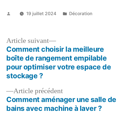
Publié
Publié
19 juillet 2024
Décoration
par
dans
Article
Article suivant
suivant :
Comment choisir la meilleure
Navigation
boîte de rangement empilable
de
pour optimiser votre espace de
stockage ?
l’article
Article
Article précédent
précédent :
Comment aménager une salle de
bains avec machine à laver ?