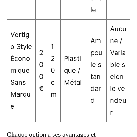
le
Aucu
Vertig
Am
ne /
o Style
1
2
pou
Varia
Écono
2
Plasti
0
le s
ble s
mique
0
que /
0
tan
elon
Sans
c
Métal
€
dar
le ve
Marqu
m
d
ndeu
e
r
Chaque option a ses avantages et