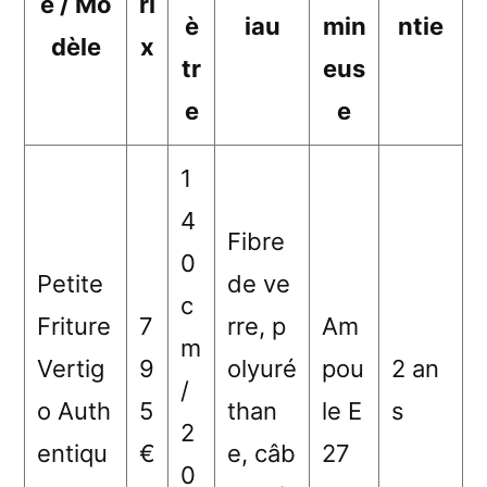
e / Mo
ri
è
iau
min
ntie
dèle
x
tr
eus
e
e
1
4
Fibre
0
Petite
de ve
c
Friture
7
rre, p
Am
m
Vertig
9
olyuré
pou
2 an
/
o Auth
5
than
le E
s
2
entiqu
€
e, câb
27
0