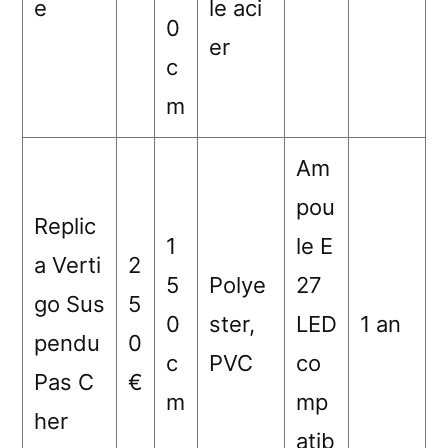
e
le aci
0
er
c
m
Am
pou
Replic
1
le E
a Verti
2
5
Polye
27
go Sus
5
0
ster,
LED
1 an
pendu
0
c
PVC
co
Pas C
€
m
mp
her
atib