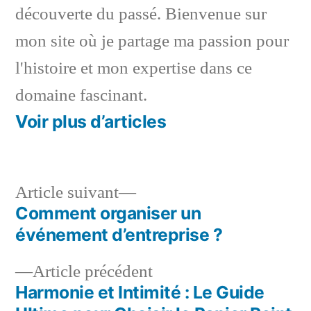
découverte du passé. Bienvenue sur
mon site où je partage ma passion pour
l'histoire et mon expertise dans ce
domaine fascinant.
Voir plus d’articles
Article
Article suivant
suivant :
Comment organiser un
Navigation
événement d’entreprise ?
de
Article
Article précédent
l’article
précédent :
Harmonie et Intimité : Le Guide