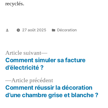
recyclés.
Publié
Publié
27 août 2025
Décoration
par
dans
Article
Article suivant
suivant :
Comment simuler sa facture
Navigation
d’électricité ?
de
Article
Article précédent
l’article
précédent :
Comment réussir la décoration
d’une chambre grise et blanche ?