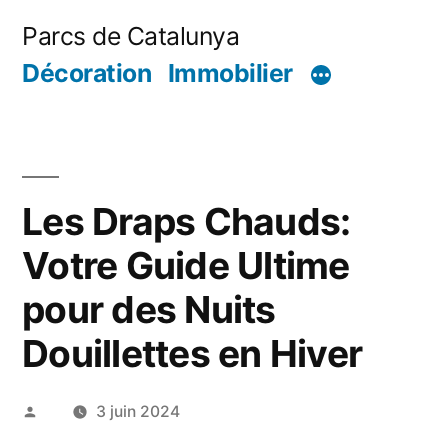
Aller
Parcs de Catalunya
au
Décoration
Immobilier
contenu
Les Draps Chauds:
Votre Guide Ultime
pour des Nuits
Douillettes en Hiver
Publié
3 juin 2024
par