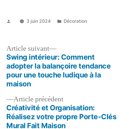
Publié
Publié
3 juin 2024
Décoration
par
dans
Article
Article suivant
suivant :
Swing intérieur: Comment
Navigation
adopter la balançoire tendance
de
pour une touche ludique à la
maison
l’article
Article
Article précédent
précédent :
Créativité et Organisation:
Réalisez votre propre Porte-Clés
Mural Fait Maison