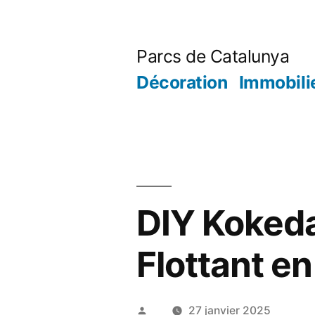
Aller
au
Parcs de Catalunya
contenu
Décoration
Immobili
DIY Kokeda
Flottant e
Publié
27 janvier 2025