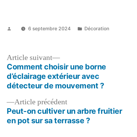
Publié
Publié
6 septembre 2024
Décoration
par
dans
Article
Article suivant
suivant :
Comment choisir une borne
Navigation
d’éclairage extérieur avec
de
détecteur de mouvement ?
l’article
Article
Article précédent
précédent :
Peut-on cultiver un arbre fruitier
en pot sur sa terrasse ?