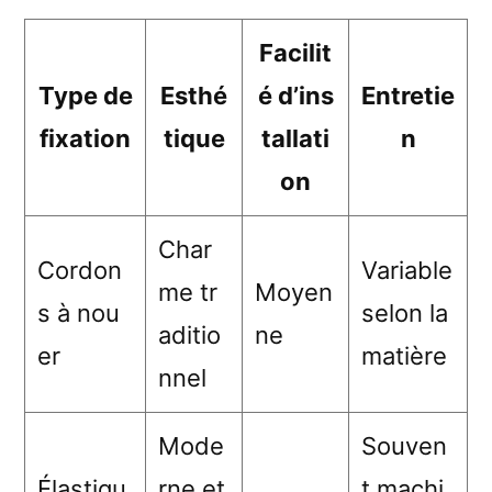
Facilit
Type de
Esthé
é d’ins
Entretie
fixation
tique
tallati
n
on
Char
Cordon
Variable
me tr
Moyen
s à nou
selon la
aditio
ne
er
matière
nnel
Mode
Souven
Élastiqu
rne et
t machi