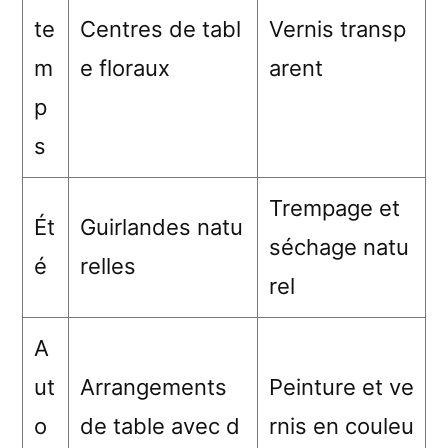
te
Centres de tabl
Vernis transp
m
e floraux
arent
p
s
Trempage et
Ét
Guirlandes natu
séchage natu
é
relles
rel
A
ut
Arrangements
Peinture et ve
o
de table avec d
rnis en couleu