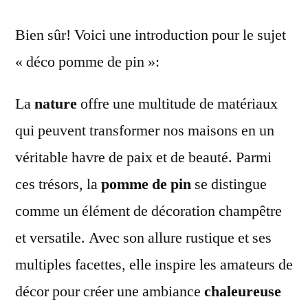
rust
Bien sûr! Voici une introduction pour le sujet
:
Tra
« déco pomme de pin »:
votr
inté
La
nature
offre une multitude de matériaux
ave
qui peuvent transformer nos maisons en un
la
déc
véritable havre de paix et de beauté. Parmi
po
ces trésors, la
pomme de pin
se distingue
de
pin
comme un élément de décoration champêtre
et versatile. Avec son allure rustique et ses
multiples facettes, elle inspire les amateurs de
décor pour créer une ambiance
chaleureuse