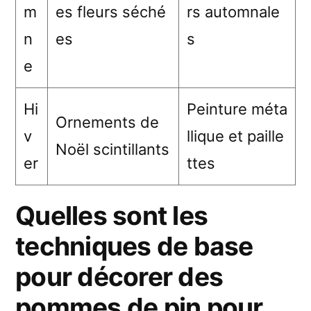
m
es fleurs séché
rs automnale
n
es
s
e
Hi
Peinture méta
Ornements de
v
llique et paille
Noël scintillants
er
ttes
Quelles sont les
techniques de base
pour décorer des
pommes de pin pour