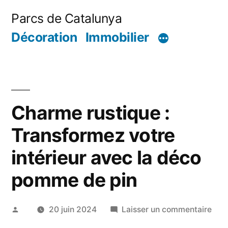
Aller
Parcs de Catalunya
au
Décoration
Immobilier
contenu
Charme rustique :
Transformez votre
intérieur avec la déco
pomme de pin
Publié
sur
20 juin 2024
Laisser un commentaire
par
Cha