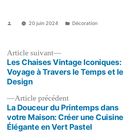
Publié
Publié
20 juin 2024
Décoration
par
dans
Article
Article suivant
suivant :
Les Chaises Vintage Iconiques:
Navigation
Voyage à Travers le Temps et le
de
Design
l’article
Article
Article précédent
précédent :
La Douceur du Printemps dans
votre Maison: Créer une Cuisine
Élégante en Vert Pastel