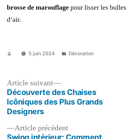
brosse de marouflage
pour lisser les bulles
d’air.
Publié
Publié
5 juin 2024
Décoration
par
dans
Article
Article suivant
suivant :
Découverte des Chaises
Navigation
Icôniques des Plus Grands
de
Designers
l’article
Article
Article précédent
précédent :
Swing intérieur: Comment