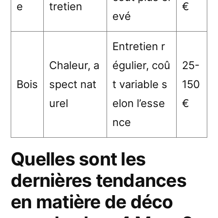
e
tretien
€
evé
Entretien r
Chaleur, a
égulier, coû
25-
Bois
spect nat
t variable s
150
urel
elon l’esse
€
nce
Quelles sont les
dernières tendances
en matière de déco