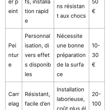
er p
fs, installa
50
ns résistan
eint
tion rapid
€
t aux chocs
e
Personnal
Nécessite
Pei
isation, di
une bonne
10-
ntur
vers effet
préparation
30
e
s disponib
de la surfa
€
les
ce
Installation
Carr
Résistant,
20-
laborieuse,
elag
facile d’en
100
coût plus él