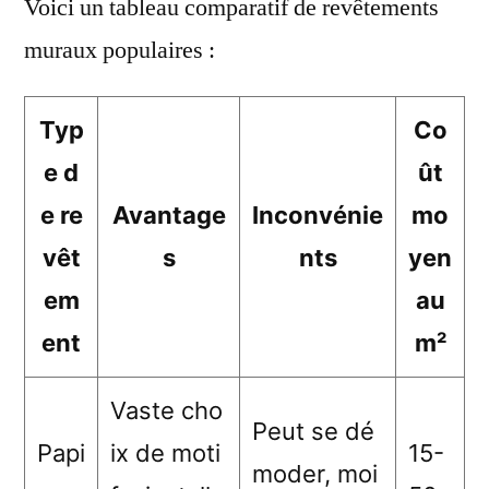
Voici un tableau comparatif de revêtements
muraux populaires :
Typ
Co
e d
ût
e re
Avantage
Inconvénie
mo
vêt
s
nts
yen
em
au
ent
m²
Vaste cho
Peut se dé
Papi
ix de moti
15-
moder, moi