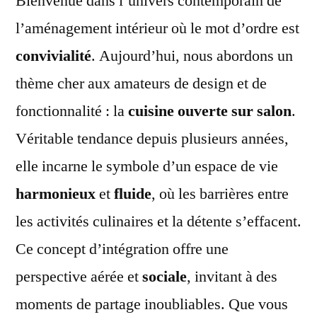
Bienvenue dans l’univers contemporain de
:
l’aménagement intérieur où le mot d’ordre est
amé
convivialité
. Aujourd’hui, nous abordons un
et
ast
thème cher aux amateurs de design et de
pou
fonctionnalité : la
cuisine ouverte sur salon
.
une
Véritable tendance depuis plusieurs années,
cuis
ouv
elle incarne le symbole d’un espace de vie
sur
harmonieux
et
fluide
, où les barrières entre
le
salo
les activités culinaires et la détente s’effacent.
Ce concept d’intégration offre une
perspective aérée et
sociale
, invitant à des
moments de partage inoubliables. Que vous