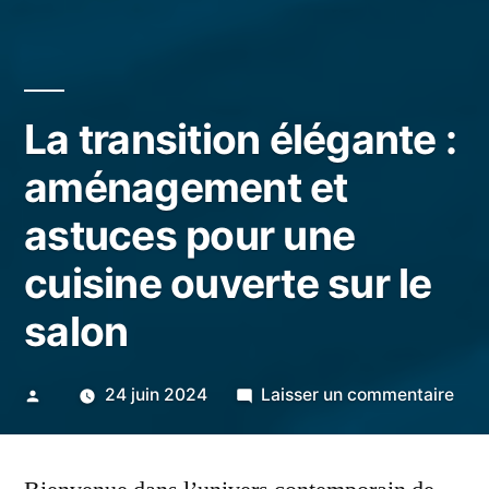
La transition élégante :
aménagement et
astuces pour une
cuisine ouverte sur le
salon
Publié
sur
24 juin 2024
Laisser un commentaire
par
La
tran
élég