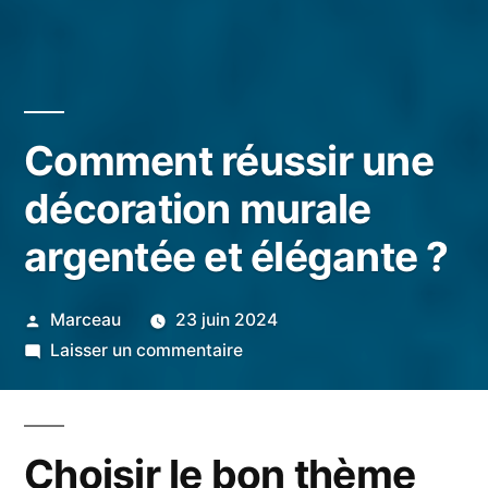
Comment réussir une
décoration murale
argentée et élégante ?
Publié
Marceau
23 juin 2024
par
sur
Laisser un commentaire
Comment
réussir
une
Choisir le bon thème
décoration