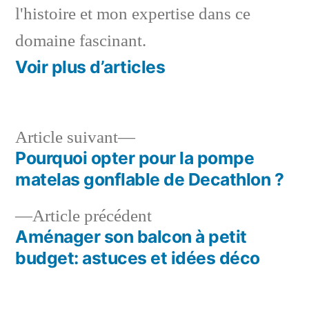
l'histoire et mon expertise dans ce
domaine fascinant.
Voir plus d’articles
Article
Article suivant
suivant :
Pourquoi opter pour la pompe
Navigation
matelas gonflable de Decathlon ?
de
Article
Article précédent
l’article
précédent :
Aménager son balcon à petit
budget: astuces et idées déco